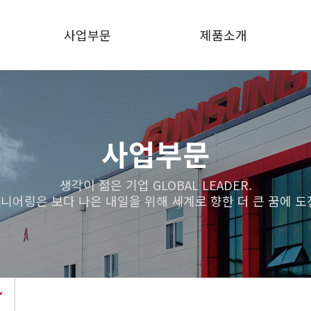
사업부문
제품소개
주요설비 및 장비
내진형 수배전반
인증현황
전동기 제어반
사업부문
실적현황
축소형 배전반
생각이 젊은 기업 GLOBAL LEADER.
니어링은 보다 나은 내일을 위해 세계로 향한 더 큰 꿈에 도