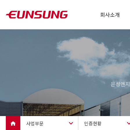
회사소개
인사말
회사개요
연혁
CI소개
조직
은성엔지
오시는길
사업부문
인증현황