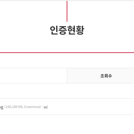
인증현황
조회수
pg
(160,189 KB, Download :
)
96