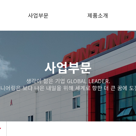
사업부문
제품소개
주요설비 및 장비
내진형 수배전반
인증현황
전동기 제어반
사업부문
실적현황
축소형 배전반
생각이 젊은 기업 GLOBAL LEADER.
니어링은 보다 나은 내일을 위해 세계로 향한 더 큰 꿈에 도