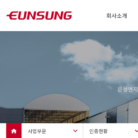
회사소개
인사말
회사개요
연혁
CI소개
조직
은성엔지
오시는길
사업부문
인증현황