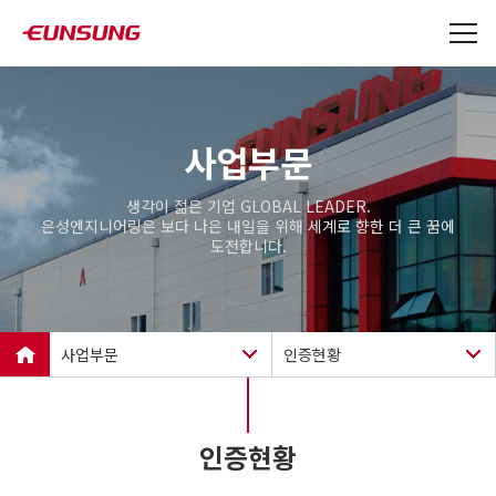
사업부문
생각이 젊은 기업 GLOBAL LEADER.
은성엔지니어링은 보다 나은 내일을 위해 세계로 향한 더 큰 꿈에
도전합니다.
사업부문
인증현황
회사소개
주요설비 및 장비
사업부문
인증현황
인증현황
제품소개
실적현황